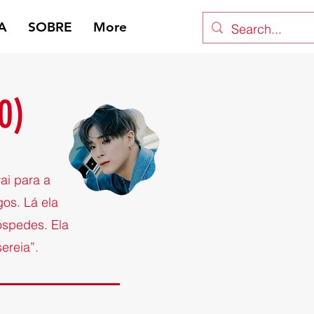
A
SOBRE
More
0)
ai para a
os. Lá ela
spedes. Ela
ereia”.