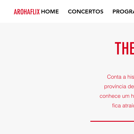
AROHAFLIX
HOME
CONCERTOS
PROGR
TH
Conta a hi
província d
conhece um h
fica atra