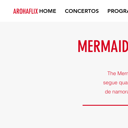
AROHAFLIX
HOME
CONCERTOS
PROGR
MERMAID 
The Merm
segue quan
de namora