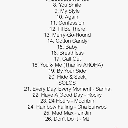
8. You Smile
9. My Style
10. Again
11. Confession
12. I'll Be There
13. Merry-Go-Round
14. Cotton Candy
15. Baby
16. Breathless
17. Call Out
18. You & Me (Thanks AROHA)
19. By Your Side
20. Hide & Seek
SOLOS
21. Every Day, Every Moment - Sanha
22. Have A Good Day - Rocky
23. 24 Hours - Moonbin
24. Rainbow Falling - Cha Eunwoo
25. Mad Max - JinJin
26. Don't Do It - MJ