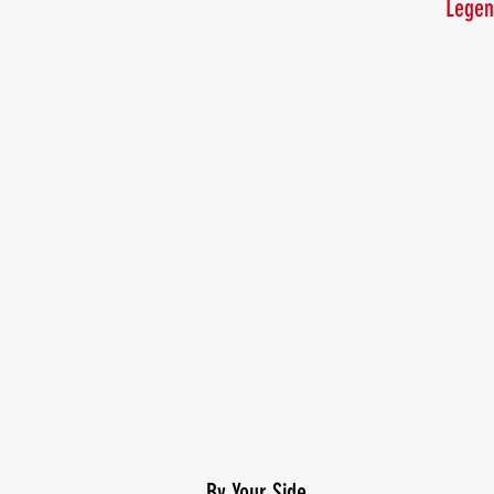
Legen
By Your Side