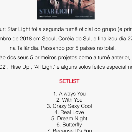
 Star Light foi a segunda turnê oficial do grupo (e pri
mbro de 2018 em Seoul, Coréia do Sul; e finalizou dia 
na Tailândia. Passando por 5 países no total.
ão dos seus 5 primeiros projetos como a turnê anterior
2', 'Rise Up', 'All Light' e alguns solos feitos especialm
SETLIST
1. Always You
2. With You
3. Crazy Sexy Cool
4. Real Love
5. Dream Night
6. Butterfly
7. Because It's You